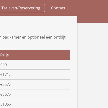
Tarieven/Reservering
Contact
 badkamer en optioneel een ontbijt.
Prijs
€90,-
€171,-
€257,-
€567,-
€105,-